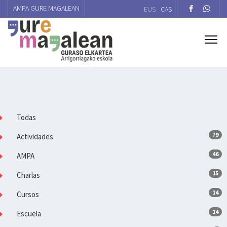
AMPA GURE MAGALEAN
EUS
CAS
Todas
79
Actividades
46
AMPA
15
Charlas
14
Cursos
14
Escuela