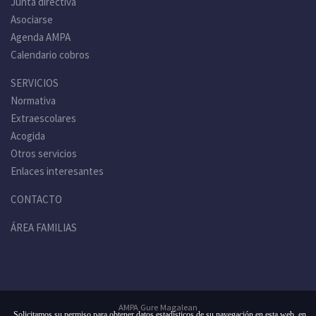
Junta directiva
Asociarse
Agenda AMPA
Calendario cobros
SERVICIOS
Normativa
Extraescolares
Acogida
Otros servicios
Enlaces interesantes
CONTACTO
ÁREA FAMILIAS
AMPA Gure Magalean
Solicitamos su permiso para obtener datos estadísticos de su navegación en esta web, en