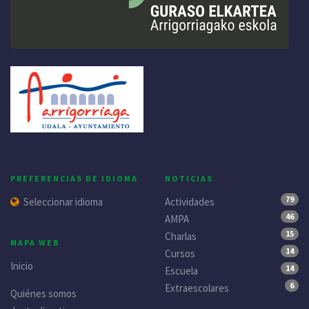
PREFERENCIAS DE IDIOMA
NOTICIAS
79
Seleccionar idioma
Actividades
46
AMPA
15
Charlas
MAPA WEB
14
Cursos
Inicio
14
Escuela
6
Extraescolares
Quiénes somos