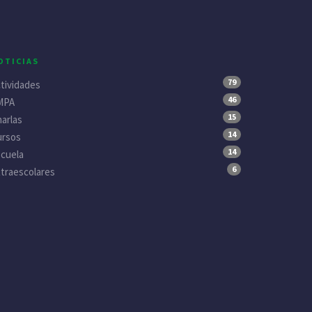
OTICIAS
79
tividades
46
MPA
15
arlas
14
ursos
14
cuela
6
traescolares