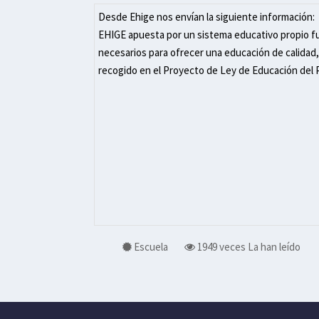
Escuela
1949 veces
La han leído