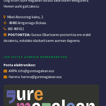
Ongi etorri Gure Magalean Guraso Elkartearen webgunera.
Hemen aurki gaitzakezu:
Mikel Alonsotegi kalea, 2.
48480 Arrigorriaga Bizkaia.
665 469 611
POSTONTZIA:
Guraso Elkartearen postontzia ere erabil
dezakezu, eskolako idazkaritzaren aurrean dagoena.
JAR ZAITEZ GUREKIN HARREMANETAN:
Posta elektronikoz:
AMPA:
info@guremagalean.eus
Harrera:
harrera@guremagalean.eus