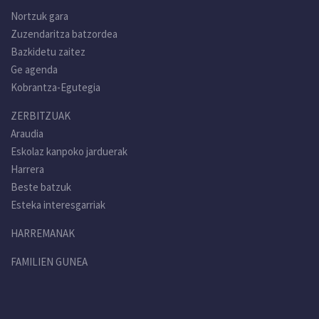
Nortzuk gara
Zuzendaritza batzordea
Bazkidetu zaitez
Ge agenda
Kobrantza-Egutegia
ZERBITZUAK
Araudia
Eskolaz kanpoko jarduerak
Harrera
Beste batzuk
Esteka interesgarriak
HARREMANAK
FAMILIEN GUNEA