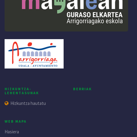
HIZKUNTZA-
BERRIAK
LEHENTASUNAK
Hizkuntza hautatu
WEB MAPA
Hasiera