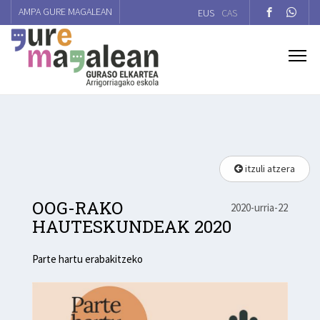
AMPA GURE MAGALEAN
EUS
CAS
itzuli atzera
OOG-RAKO
2020-urria-22
HAUTESKUNDEAK 2020
Parte hartu erabakitzeko