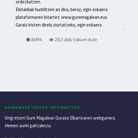
AMPA
2313 aldiz irakurri dute
HARREMANETARAKO INFORMAZIOA
Ongi etorri Gure Magalean Guraso Elkartearen webgunera.
Hemen aurki gaitzakezu: