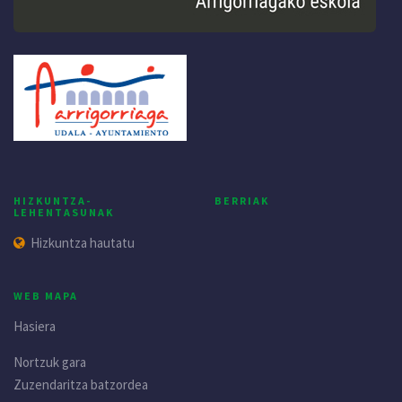
HIZKUNTZA-
BERRIAK
LEHENTASUNAK
Hizkuntza hautatu
WEB MAPA
Hasiera
Nortzuk gara
Zuzendaritza batzordea