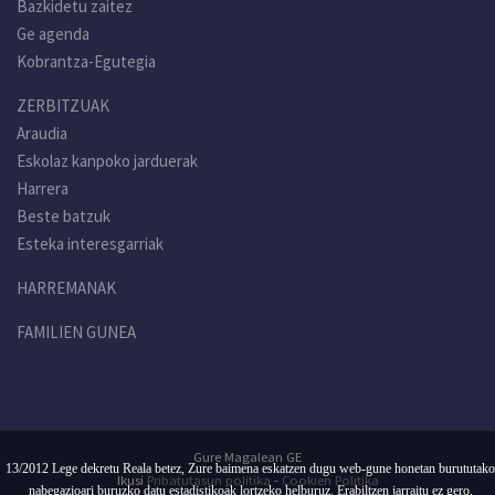
Bazkidetu zaitez
Ge agenda
Kobrantza-Egutegia
ZERBITZUAK
Araudia
Eskolaz kanpoko jarduerak
Harrera
Beste batzuk
Esteka interesgarriak
HARREMANAK
FAMILIEN GUNEA
Gure Magalean GE
13/2012 Lege dekretu Reala betez, Zure baimena eskatzen dugu web-gune honetan burututako
Ikusi
Pribatutasun politika
-
Cookien Politika
nabegazioari buruzko datu estadistikoak lortzeko helburuz. Erabiltzen jarraitu ez gero,