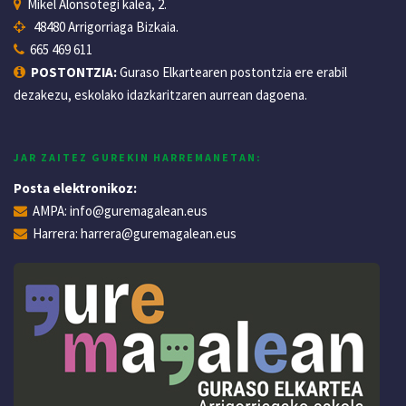
Mikel Alonsotegi kalea, 2.
48480 Arrigorriaga Bizkaia.
665 469 611
POSTONTZIA:
Guraso Elkartearen postontzia ere erabil
dezakezu, eskolako idazkaritzaren aurrean dagoena.
JAR ZAITEZ GUREKIN HARREMANETAN:
Posta elektronikoz:
AMPA:
info@guremagalean.eus
Harrera:
harrera@guremagalean.eus