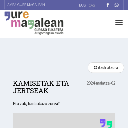
AMPA GURE MAGALEAN
EUS
CAS
itzuli atzera
KAMISETAK ETA
2024-maiatza-02
JERTSEAK
Eta zuk, badaukazu zurea?