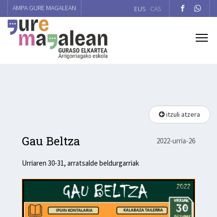
AMPA GURE MAGALEAN
EUS
CAS
itzuli atzera
Gau Beltza
2022-urria-26
Urriaren 30-31, arratsalde beldurgarriak