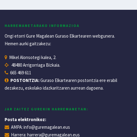
HARREMANETARAKO INFORMAZIOA
Ongi etorri Gure Magalean Guraso Elkartearen webgunera.
Hemen aurki gaitzakezu:
Mikel Alonsotegi kalea, 2.
48480 Arrigorriaga Bizkaia.
665 469 611
POSTONTZIA:
Guraso Elkartearen postontzia ere erabil
dezakezu, eskolako idazkaritzaren aurrean dagoena.
JAR ZAITEZ GUREKIN HARREMANETAN:
Posta elektronikoz:
AMPA:
info@guremagalean.eus
Harrera:
harrera@guremagalean.eus