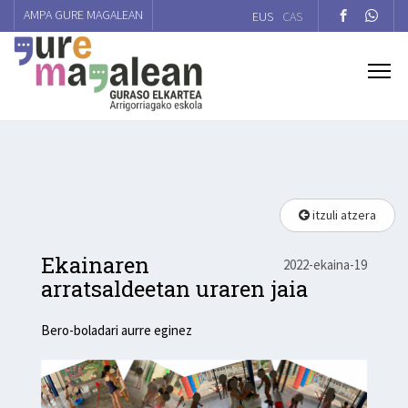
AMPA GURE MAGALEAN
EUS
CAS
itzuli atzera
Ekainaren
2022-ekaina-19
arratsaldeetan uraren jaia
Bero-boladari aurre eginez