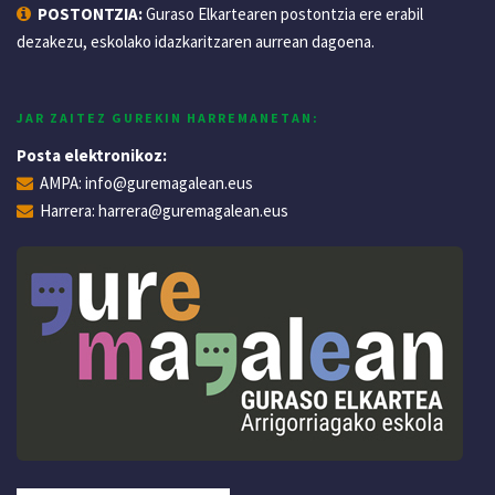
POSTONTZIA:
Guraso Elkartearen postontzia ere erabil
dezakezu, eskolako idazkaritzaren aurrean dagoena.
JAR ZAITEZ GUREKIN HARREMANETAN:
Posta elektronikoz:
AMPA:
info@guremagalean.eus
Harrera:
harrera@guremagalean.eus