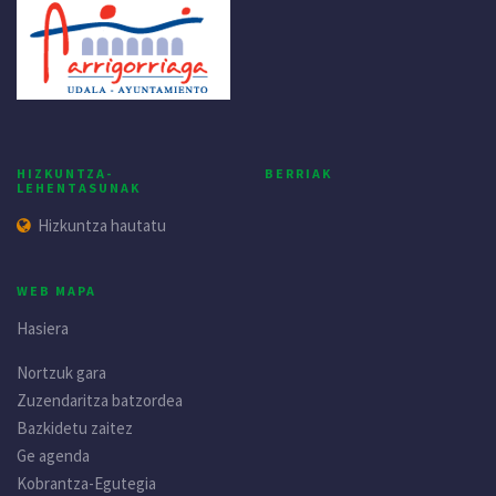
HIZKUNTZA-
BERRIAK
LEHENTASUNAK
Hizkuntza hautatu
WEB MAPA
Hasiera
Nortzuk gara
Zuzendaritza batzordea
Bazkidetu zaitez
Ge agenda
Kobrantza-Egutegia