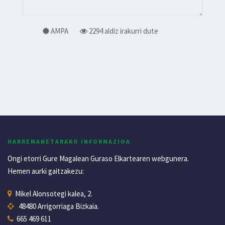
AMPA
2294 aldiz irakurri dute
HARREMANETARAKO INFORMAZIOA
Ongi etorri Gure Magalean Guraso Elkartearen webgunera.
Hemen aurki gaitzakezu:
Mikel Alonsotegi kalea, 2.
48480 Arrigorriaga Bizkaia.
665 469 611