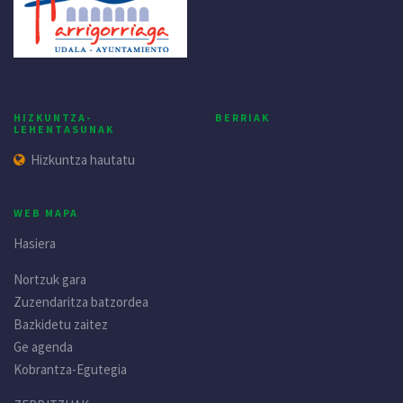
HIZKUNTZA-
BERRIAK
LEHENTASUNAK
Hizkuntza hautatu
WEB MAPA
Hasiera
Nortzuk gara
Zuzendaritza batzordea
Bazkidetu zaitez
Ge agenda
Kobrantza-Egutegia