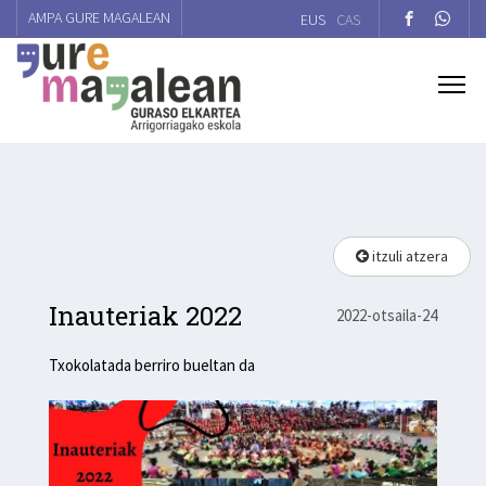
AMPA GURE MAGALEAN
EUS
CAS
itzuli atzera
Inauteriak 2022
2022-otsaila-24
Txokolatada berriro bueltan da