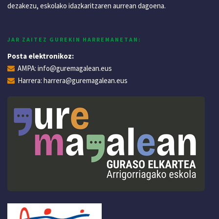
dezakezu, eskolako idazkaritzaren aurrean dagoena.
JAR ZAITEZ GUREKIN HARREMANETAN:
Posta elektronikoz:
AMPA:
info@guremagalean.eus
Harrera:
harrera@guremagalean.eus