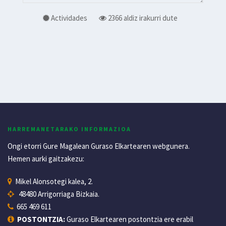
Actividades
2366 aldiz irakurri dute
HARREMANETARAKO INFORMAZIOA
Ongi etorri Gure Magalean Guraso Elkartearen webgunera.
Hemen aurki gaitzakezu:
Mikel Alonsotegi kalea, 2.
48480 Arrigorriaga Bizkaia.
665 469 611
POSTONTZIA:
Guraso Elkartearen postontzia ere erabil