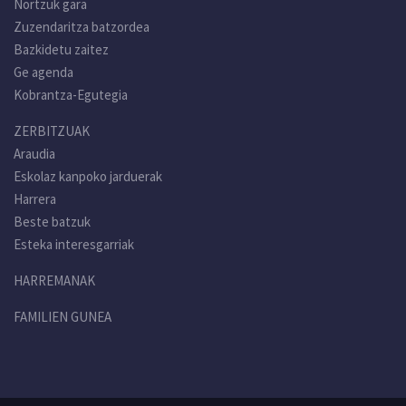
Nortzuk gara
Zuzendaritza batzordea
Bazkidetu zaitez
Ge agenda
Kobrantza-Egutegia
ZERBITZUAK
Araudia
Eskolaz kanpoko jarduerak
Harrera
Beste batzuk
Esteka interesgarriak
HARREMANAK
FAMILIEN GUNEA