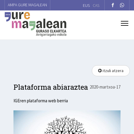
AMPA GURE MAGALEAN
EUS
CAS
itzuli atzera
Plataforma abiaraztea
2020-martxoa-17
IGEren plataforma web berria