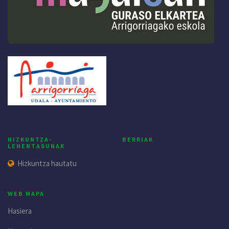
HIZKUNTZA-
BERRIAK
LEHENTASUNAK
Hizkuntza hautatu
WEB MAPA
Hasiera