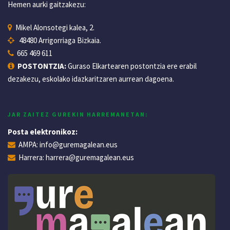
Hemen aurki gaitzakezu:
Mikel Alonsotegi kalea, 2.
48480 Arrigorriaga Bizkaia.
665 469 611
POSTONTZIA:
Guraso Elkartearen postontzia ere erabil
dezakezu, eskolako idazkaritzaren aurrean dagoena.
JAR ZAITEZ GUREKIN HARREMANETAN:
Posta elektronikoz:
AMPA:
info@guremagalean.eus
Harrera:
harrera@guremagalean.eus