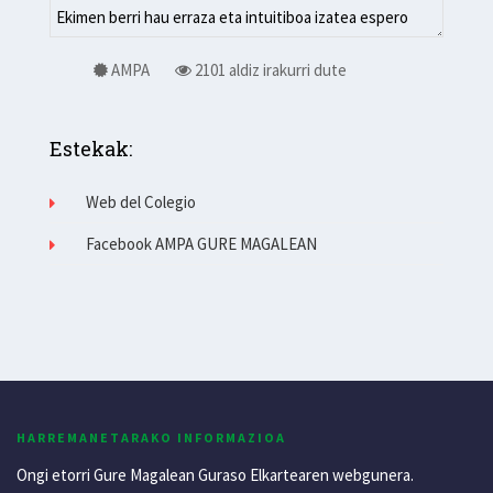
AMPA
2101 aldiz irakurri dute
Estekak:
Web del Colegio
Facebook AMPA GURE MAGALEAN
HARREMANETARAKO INFORMAZIOA
Ongi etorri Gure Magalean Guraso Elkartearen webgunera.